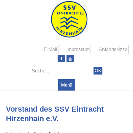
Zum
Artikel
Springen
E-Mail
Impressum
Anfahrtskizze
Lass
Abonniere
uns
meinen
Freunde
YouTube-
auf
Kanal
Facebook
werden
Menü
Zum
Inhalt
Vorstand des SSV Eintracht
Springen
Hirzenhain e.V.