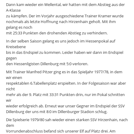
Dann kam wieder ein Wellental, wir hatten mit dem Abstieg aus der
A-Klasse
zu kämpfen. Der im Vorjahr ausgeschiedene Trainer Kramer wurde
nochmals als letzte Hoffnung nach Hirzenhain geholt. Mit ihm
gelang es noch
mit 25:33 Punkten den drohenden Abstieg zu verhindern.
In der selben Saison gelang es uns jedoch im Hessenpokal auf
Kreisebene
bis in das Endspiel zu kommen. Leider haben wir dann im Endspiel
gegen
den Hessenligisten Dillenburg mit 5:0 verloren.
Mit Trainer Manfred Pitzer ging es in das Spieljahr 1977/78, in dem
wir einen
respektablen 6.Tabellenplatz erspielten. In der Folgesaison war aber
nicht
mehr als der 9. Platz mit 33:31 Punkten drin, nur im Pokal schnitten
wir
wieder erfolgreich ab. Erneut war unser Gegner im Endspiel der SSV
Dillenburg der uns mit 8:0 im Dillenburger Stadion schlug.
Die Spielserie 1979/80 sah wieder einen starken SSV Hirzenhain, nach
dem
Vorrundenabschluss befand sich unserer Elf auf Platz drei. Am