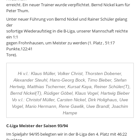
erreicht. Ein neuer Trainer wurde verpflichtet. Bernd Nickel kam für
Peter Thum.
Unter neuer Führung von Bernd Nickel und Rainer Schüler gelang
der
sofortige Wiederaufstieg in die B-Liga, unserer Mannschaft reichte
ein 1:1
gegen Frohnhausen, um Meister zu werden (1. Platz , 51:17
Punkte,122:41
Tore).
Hi v.l.: Klaus Müller, Volker Christ, Thorsten Dobener,
Alexander Steuhl, Hans-Georg Bock, Timo Bieber, Stefan
Hertwig, Matthias Tscherner, Kursat Kaya, Reiner Schüler(T),
Bernd Nickel(T), Rüdiger Göbel, Klaus Vogel, Hartwig Bieber
Vo v.l.: Christof Müller, Carsten Nickel, Dirk Holighaus, Uwe
Vogel, Mario Hermann, Rene Gawlik, Uwe Brandl, Joachim
Hampe
C-Liga Meister der Saison 93/94
Im Spieljahr 94/95 belegten wir in der B-Liga den 4. Platz mit 46:22
Punkten.