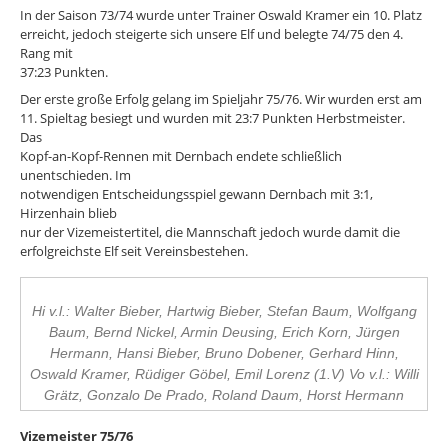
In der Saison 73/74 wurde unter Trainer Oswald Kramer ein 10. Platz
erreicht, jedoch steigerte sich unsere Elf und belegte 74/75 den 4.
Rang mit
37:23 Punkten.
Der erste große Erfolg gelang im Spieljahr 75/76. Wir wurden erst am
11. Spieltag besiegt und wurden mit 23:7 Punkten Herbstmeister.
Das
Kopf-an-Kopf-Rennen mit Dernbach endete schließlich
unentschieden. Im
notwendigen Entscheidungsspiel gewann Dernbach mit 3:1,
Hirzenhain blieb
nur der Vizemeistertitel, die Mannschaft jedoch wurde damit die
erfolgreichste Elf seit Vereinsbestehen.
Hi v.l.: Walter Bieber, Hartwig Bieber, Stefan Baum, Wolfgang
Baum, Bernd Nickel, Armin Deusing, Erich Korn, Jürgen
Hermann, Hansi Bieber, Bruno Dobener, Gerhard Hinn,
Oswald Kramer, Rüdiger Göbel, Emil Lorenz (1.V) Vo v.l.: Willi
Grätz, Gonzalo De Prado, Roland Daum, Horst Hermann
Vizemeister 75/76