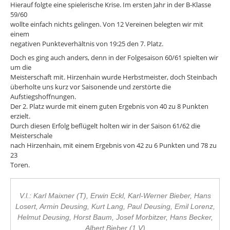
Hierauf folgte eine spielerische Krise. Im ersten Jahr in der B-Klasse
59/60
wollte einfach nichts gelingen. Von 12 Vereinen belegten wir mit
einem
negativen Punkteverhältnis von 19:25 den 7. Platz.
Doch es ging auch anders, denn in der Folgesaison 60/61 spielten wir
um die
Meisterschaft mit. Hirzenhain wurde Herbstmeister, doch Steinbach
überholte uns kurz vor Saisonende und zerstörte die
Aufstiegshoffnungen.
Der 2. Platz wurde mit einem guten Ergebnis von 40 zu 8 Punkten
erzielt.
Durch diesen Erfolg beflügelt holten wir in der Saison 61/62 die
Meisterschale
nach Hirzenhain, mit einem Ergebnis von 42 zu 6 Punkten und 78 zu
23
Toren.
V.l.: Karl Maixner (T), Erwin Eckl, Karl-Werner Bieber, Hans
Losert, Armin Deusing, Kurt Lang, Paul Deusing, Emil Lorenz,
Helmut Deusing, Horst Baum, Josef Morbitzer, Hans Becker,
Albert Bieber (1.V)