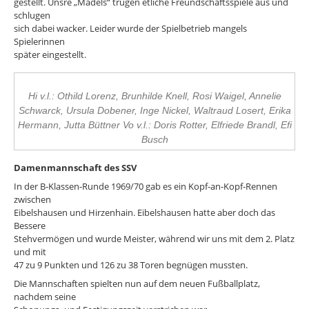
gestellt. Unsre „Mädels“ trugen etliche Freundschaftsspiele aus und
schlugen
sich dabei wacker. Leider wurde der Spielbetrieb mangels
Spielerinnen
später eingestellt.
Hi v.l.: Othild Lorenz, Brunhilde Knell, Rosi Waigel, Annelie
Schwarck, Ursula Dobener, Inge Nickel, Waltraud Losert, Erika
Hermann, Jutta Büttner Vo v.l.: Doris Rotter, Elfriede Brandl, Efi
Busch
Damenmannschaft des SSV
In der B-Klassen-Runde 1969/70 gab es ein Kopf-an-Kopf-Rennen
zwischen
Eibelshausen und Hirzenhain. Eibelshausen hatte aber doch das
Bessere
Stehvermögen und wurde Meister, während wir uns mit dem 2. Platz
und mit
47 zu 9 Punkten und 126 zu 38 Toren begnügen mussten.
Die Mannschaften spielten nun auf dem neuen Fußballplatz,
nachdem seine