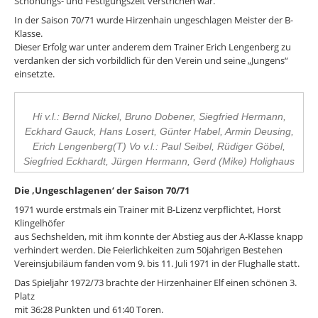
Schonungs- und Festigungszeit verstrichen war.
In der Saison 70/71 wurde Hirzenhain ungeschlagen Meister der B-
Klasse.
Dieser Erfolg war unter anderem dem Trainer Erich Lengenberg zu
verdanken der sich vorbildlich für den Verein und seine „Jungens“
einsetzte.
Hi v.l.: Bernd Nickel, Bruno Dobener, Siegfried Hermann,
Eckhard Gauck, Hans Losert, Günter Habel, Armin Deusing,
Erich Lengenberg(T) Vo v.l.: Paul Seibel, Rüdiger Göbel,
Siegfried Eckhardt, Jürgen Hermann, Gerd (Mike) Holighaus
Die ‚Ungeschlagenen‘ der Saison 70/71
1971 wurde erstmals ein Trainer mit B-Lizenz verpflichtet, Horst
Klingelhöfer
aus Sechshelden, mit ihm konnte der Abstieg aus der A-Klasse knapp
verhindert werden. Die Feierlichkeiten zum 50jahrigen Bestehen
Vereinsjubiläum fanden vom 9. bis 11. Juli 1971 in der Flughalle statt.
Das Spieljahr 1972/73 brachte der Hirzenhainer Elf einen schönen 3.
Platz
mit 36:28 Punkten und 61:40 Toren.