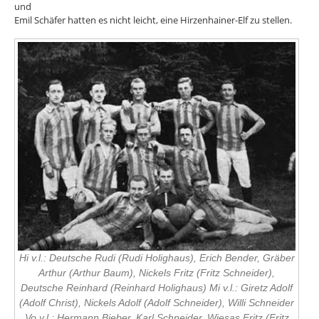
und
Emil Schäfer hatten es nicht leicht, eine Hirzenhainer-Elf zu stellen.
Hi v.l.: Deutsche Rudi (Rudi Holighaus), Erich Bender, Gräber
Arthur (Arthur Baum), Nickels Fritz (Fritz Schneider),
Deutsche Reinhard (Reinhard Holighaus) Mi v.l.: Giretz Adolf
(Adolf Christ), Nickels Adolf (Adolf Schneider), Willi Schneider
Vo v.l.: Hermann Bieber, Karl Schneider, Wiesas Fritz (Fritz