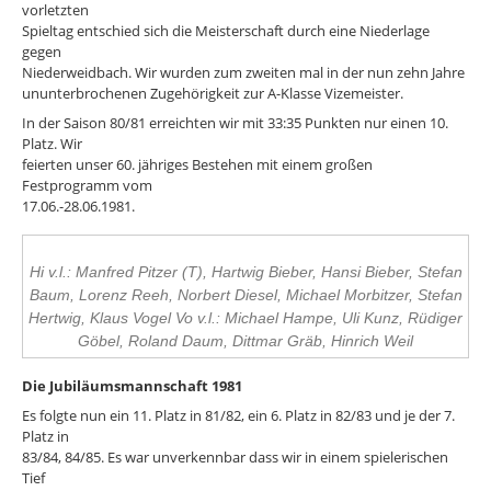
vorletzten
Spieltag entschied sich die Meisterschaft durch eine Niederlage
gegen
Niederweidbach. Wir wurden zum zweiten mal in der nun zehn Jahre
ununterbrochenen Zugehörigkeit zur A-Klasse Vizemeister.
In der Saison 80/81 erreichten wir mit 33:35 Punkten nur einen 10.
Platz. Wir
feierten unser 60. jähriges Bestehen mit einem großen
Festprogramm vom
17.06.-28.06.1981.
Hi v.l.: Manfred Pitzer (T), Hartwig Bieber, Hansi Bieber, Stefan
Baum, Lorenz Reeh, Norbert Diesel, Michael Morbitzer, Stefan
Hertwig, Klaus Vogel Vo v.l.: Michael Hampe, Uli Kunz, Rüdiger
Göbel, Roland Daum, Dittmar Gräb, Hinrich Weil
Die Jubiläumsmannschaft 1981
Es folgte nun ein 11. Platz in 81/82, ein 6. Platz in 82/83 und je der 7.
Platz in
83/84, 84/85. Es war unverkennbar dass wir in einem spielerischen
Tief