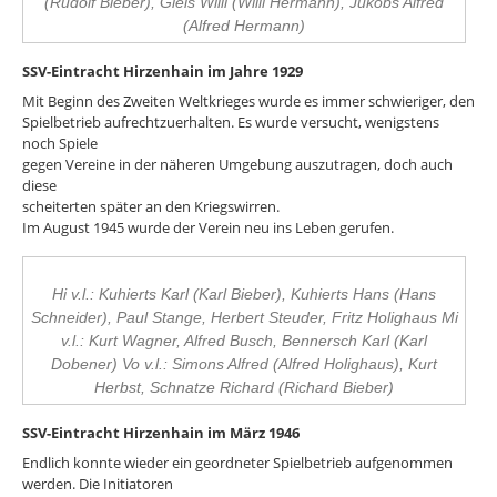
(Rudolf Bieber), Giels Willi (Willi Hermann), Jukobs Alfred
(Alfred Hermann)
SSV-Eintracht Hirzenhain im Jahre 1929
Mit Beginn des Zweiten Weltkrieges wurde es immer schwieriger, den
Spielbetrieb aufrechtzuerhalten. Es wurde versucht, wenigstens
noch Spiele
gegen Vereine in der näheren Umgebung auszutragen, doch auch
diese
scheiterten später an den Kriegswirren.
Im August 1945 wurde der Verein neu ins Leben gerufen.
Hi v.l.: Kuhierts Karl (Karl Bieber), Kuhierts Hans (Hans
Schneider), Paul Stange, Herbert Steuder, Fritz Holighaus Mi
v.l.: Kurt Wagner, Alfred Busch, Bennersch Karl (Karl
Dobener) Vo v.l.: Simons Alfred (Alfred Holighaus), Kurt
Herbst, Schnatze Richard (Richard Bieber)
SSV-Eintracht Hirzenhain im März 1946
Endlich konnte wieder ein geordneter Spielbetrieb aufgenommen
werden. Die Initiatoren