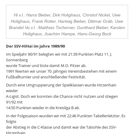
Hi.v.l.: Hansi Bieber, Dirk Holighaus, Christof Nickel, Uwe
Holighaus, Frank Rotter, Hartwig Bieber, Dittmar Gräb, Uwe
Brandel Vo.v.l.: Matthias Tscherner, Gunthard Bieber, Karsten
Holighaus, Joachim Hampe, Hans-Georg Bock
Der SSV-HiHai im Jahre 1989/90
Im Spieljahr 90/91 belegten wir mit 21:39 Punkten Platz 11. J.
Sonnenberg
wurde Trainer und löste damit M.O. Pitzer ab.
1991 feierten wir unser 70. jähriges Vereinsbestehen mit einem
Fußballturnier und anschließender Festivität.
Durch eine Umgruppierung der Spielklassen wurde Hirzenhain
wieder
A-Ligist. Doch wir konnten die Chance nicht nutzen und stiegen
91/92 mit
14:50 Punkten wieder in die Kreisliga B ab.
In der Folgesaison wurden wir mit 22:46 Punkten Tabellenletzter. Es
folgte
der Abstieg in die C-Klasse und damit war die Talsohle des SSV-
Hirzenhain