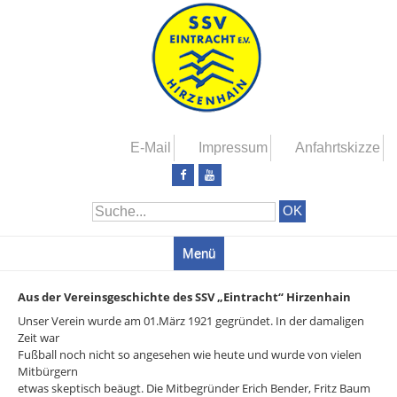
Zum
Artikel
Springen
E-Mail
Impressum
Anfahrtskizze
Lass
Abonniere
uns
meinen
Freunde
YouTube-
auf
Kanal
Facebook
werden
Menü
Zum
Aus der Vereinsgeschichte des SSV „Eintracht“ Hirzenhain
Inhalt
Unser Verein wurde am 01.März 1921 gegründet. In der damaligen
Springen
Zeit war
Fußball noch nicht so angesehen wie heute und wurde von vielen
Mitbürgern
etwas skeptisch beäugt. Die Mitbegründer Erich Bender, Fritz Baum