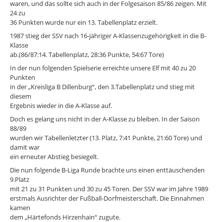
waren, und das sollte sich auch in der Folgesaison 85/86 zeigen. Mit
24 zu
36 Punkten wurde nur ein 13. Tabellenplatz erzielt.
1987 stieg der SSV nach 16-jähriger A-Klassenzugehörigkeit in die B-
Klasse
ab.(86/87:14. Tabellenplatz, 28:36 Punkte, 54:67 Tore)
In der nun folgenden Spielserie erreichte unsere Elf mit 40 zu 20
Punkten
in der „Kreisliga B Dillenburg“, den 3.Tabellenplatz und stieg mit
diesem
Ergebnis wieder in die A-Klasse auf.
Doch es gelang uns nicht in der A-Klasse zu bleiben. In der Saison
88/89
wurden wir Tabellenletzter (13. Platz, 7:41 Punkte, 21:60 Tore) und
damit war
ein erneuter Abstieg besiegelt.
Die nun folgende B-Liga Runde brachte uns einen enttäuschenden
9.Platz
mit 21 zu 31 Punkten und 30 zu 45 Toren. Der SSV war im Jahre 1989
erstmals Ausrichter der Fußball-Dorfmeisterschaft. Die Einnahmen
kamen
dem „Härtefonds Hirzenhain“ zugute.