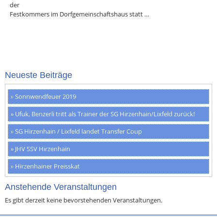
der
Festkommers im Dorfgemeinschaftshaus statt …
Neueste Beiträge
Sonnwendfeuer 2019
Ufuk, Benzerli tritt als Trainer der SG Hirzenhain/Lixfeld zurück!
SG Hirzenhain / Lixfeld landet Transfer Coup
JHV SSV Hirzenhain
Hirzenhainer Preisskat
Anstehende Veranstaltungen
Es gibt derzeit keine bevorstehenden Veranstaltungen.