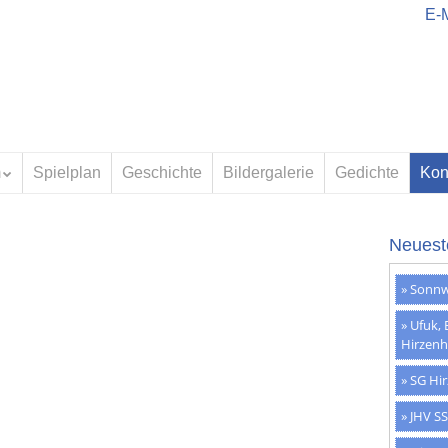
E-M
m
Spielplan
Geschichte
Bildergalerie
Gedichte
Kon
Neuest
Sonnw
Ufuk, B
Hirzenh
SG Hir
JHV SS