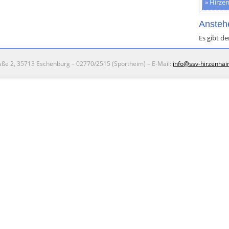
Hirzen
Ansteh
Es gibt d
traße 2, 35713 Eschenburg – 02770/2515 (Sportheim) – E-Mail:
info@ssv-hirzenhai