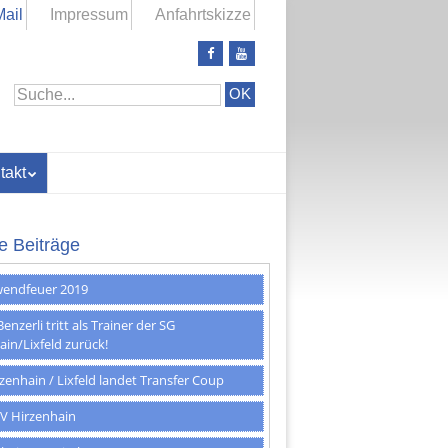
ail
Impressum
Anfahrtskizze
Lass
Abonniere
uns
meinen
Freunde
YouTube-
auf
Kanal
Facebook
werden
takt
e Beiträge
endfeuer 2019
enzerli tritt als Trainer der SG
ain/Lixfeld zurück!
zenhain / Lixfeld landet Transfer Coup
V Hirzenhain